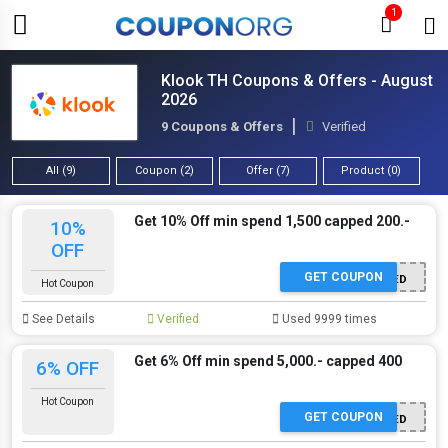
1
Klook TH Coupons & Offers - August
2026
9 Coupons & Offers
Verified
All (9)
Coupon (2)
Offer (7)
Product (0)
Get 10% Off min spend 1,500 capped 200.-
10%
OFF
GET COUPON
OFFER ACTIVATED
Hot Coupon
See Details
Verified
Used 9999 times
Get 6% Off min spend 5,000.- capped 400
6% OFF
Hot Coupon
GET COUPON
OFFER ACTIVATED